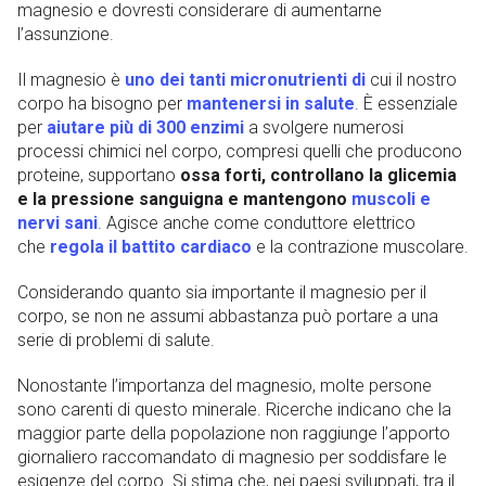
magnesio e dovresti considerare di aumentarne
l’assunzione.
Il magnesio è
uno dei tanti micronutrienti di
cui il nostro
corpo ha bisogno per
mantenersi in salute
. È essenziale
per
aiutare più di 300 enzimi
a svolgere numerosi
processi chimici nel corpo, compresi quelli che producono
proteine, supportano
ossa forti, controllano la glicemia
e la pressione sanguigna e mantengono
muscoli e
nervi sani
. Agisce anche come conduttore elettrico
che
regola il battito cardiaco
e la contrazione muscolare.
Considerando quanto sia importante il magnesio per il
corpo, se non ne assumi abbastanza può portare a una
serie di problemi di salute.
Nonostante l’importanza del magnesio, molte persone
sono carenti di questo minerale. Ricerche indicano che la
maggior parte della popolazione non raggiunge l’apporto
giornaliero raccomandato di magnesio per soddisfare le
esigenze del corpo. Si stima che, nei paesi sviluppati, tra il