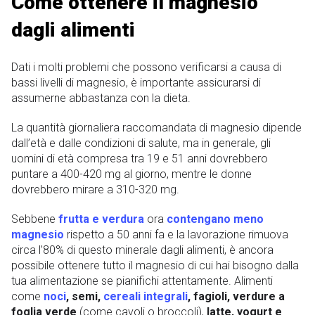
Come ottenere il magnesio
dagli alimenti
Dati i molti problemi che possono verificarsi a causa di
bassi livelli di magnesio, è importante assicurarsi di
assumerne abbastanza con la dieta.
La quantità giornaliera raccomandata di magnesio dipende
dall’età e dalle condizioni di salute, ma in generale, gli
uomini di età compresa tra 19 e 51 anni dovrebbero
puntare a 400-420 mg al giorno, mentre le donne
dovrebbero mirare a 310-320 mg.
Sebbene
frutta e verdura
ora
contengano meno
magnesio
rispetto a 50 anni fa e la lavorazione rimuova
circa l’80% di questo minerale dagli alimenti, è ancora
possibile ottenere tutto il magnesio di cui hai bisogno dalla
tua alimentazione se pianifichi attentamente. Alimenti
come
noci
, semi,
cereali integrali
, fagioli, verdure a
foglia verde
(come cavoli o broccoli),
latte, yogurt e