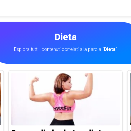
Dieta
Esplora tutti i contenuti correlati alla parola “
Dieta
“