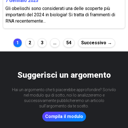
7 Gennaio 2025
Gli obelischi sono considerati una delle scoperte più
importanti del 2024 in biologia! Si tratta di frammenti di
RNA recentemente...
Paginazione
1
2
3
…
54
Successivo →
degli
articoli
Suggerisci un argomento
Hai un argomento che ti piacerebbe approfondire? Scrivilo
nel modulo qui di sotto, noi lo analizzeremo e
successivamente pubblicheremo un articolo
sull’argomento da te scelto.
Compila il modulo