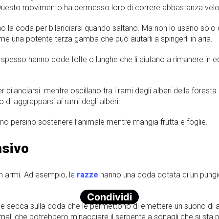
sto movimento ha permesso loro di correre abbastanza veloce
ano la coda per bilanciarsi quando saltano. Ma non lo usano solo
 una potente terza gamba che può aiutarli a spingerli in aria.
no spesso hanno code folte o lunghe che li aiutano a rimanere in 
bilanciarsi mentre oscillano tra i rami degli alberi della foresta.
i aggrapparsi ai rami degli alberi.
o persino sostenere l’animale mentre mangia frutta e foglie.
nsivo
 in armi. Ad esempio, le
razze
hanno una coda dotata di un pung
Condividi
pelle secca sulla coda che le permettono di emettere un suono d
imali che potrebbero minacciare il serpente a sonagli che si sta 