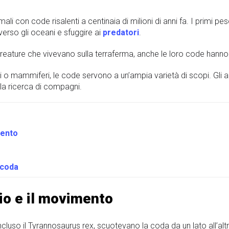
imali con code risalenti a centinaia di milioni di anni fa. I primi p
erso gli oceani e sfuggire ai
predatori
.
creature che vivevano sulla terraferma, anche le loro code hanno
elli o mammiferi, le code servono a un’ampia varietà di scopi. Gli
lla ricerca di compagni.
mento
 coda
rio e il movimento
incluso il Tyrannosaurus rex, scuotevano la coda da un lato all’altr