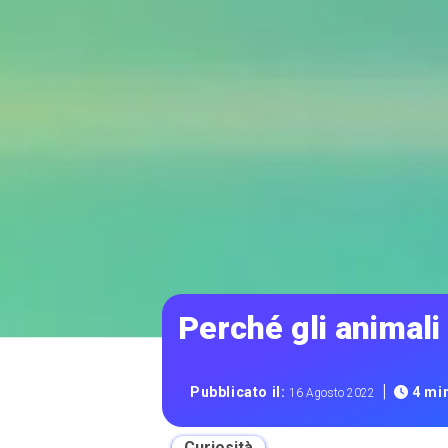
Perché gli animali
|
Pubblicato il:
4 min
16 Agosto 2022
Curiosità