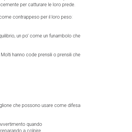
mente per catturare le loro prede.
 come contrappeso per il loro peso:
equilibrio, un po’ come un funambolo che
 Molti hanno code prensili o prensili che
iglione che possono usare come difesa
i avvertimento quando
preparando a colpire.