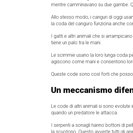
mentre camminavano su due gambe. Que
Allo stesso modo, i canguri di oggi us
la coda del canguro funziona anche come
I gatti e altri animali che si arrampica
tiene un palo tra le mani.
Le scimmie usano la loro lunga coda per 
agiscono come mani e consentono loro d
Queste code sono così forti che posson
Un meccanismo dife
Le code di altri animali si sono evolute
quando un predatore le attacca.
I serpenti a sonagli hanno bottoni di 
la scuotono. Questo avverte tutti gli an