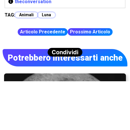
theconversation
TAG:
Animali
Luna
Articolo Precedente
Prossimo Articolo
Condividi
Potrebbero interessarti anche
La faccia nascosta della Luna rivela i suoi segreti
grazie a una missione cinese