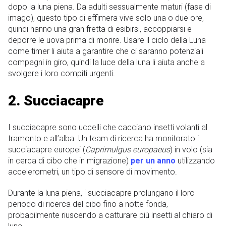
dopo la luna piena. Da adulti sessualmente maturi (fase di
imago), questo tipo di effimera vive solo una o due ore,
quindi hanno una gran fretta di esibirsi, accoppiarsi e
deporre le uova prima di morire. Usare il ciclo della Luna
come timer li aiuta a garantire che ci saranno potenziali
compagni in giro, quindi la luce della luna li aiuta anche a
svolgere i loro compiti urgenti.
2. Succiacapre
I succiacapre sono uccelli che cacciano insetti volanti al
tramonto e all’alba. Un team di ricerca ha monitorato i
succiacapre europei (
Caprimulgus europaeus
) in volo (sia
in cerca di cibo che in migrazione)
per un anno
utilizzando
accelerometri, un tipo di sensore di movimento.
Durante la luna piena, i succiacapre prolungano il loro
periodo di ricerca del cibo fino a notte fonda,
probabilmente riuscendo a catturare più insetti al chiaro di