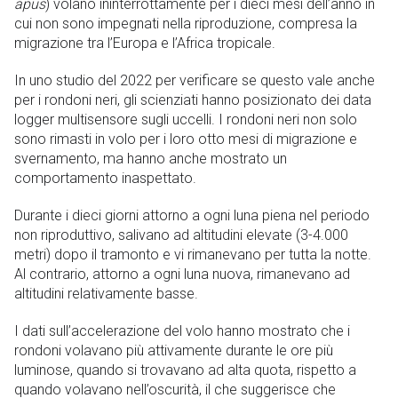
apus
) volano ininterrottamente per i dieci mesi dell’anno in
cui non sono impegnati nella riproduzione, compresa la
migrazione tra l’Europa e l’Africa tropicale.
In uno studio del 2022 per verificare se questo vale anche
per i rondoni neri, gli scienziati hanno posizionato dei data
logger multisensore sugli uccelli. I rondoni neri non solo
sono rimasti in volo per i loro otto mesi di migrazione e
svernamento, ma hanno anche mostrato un
comportamento inaspettato.
Durante i dieci giorni attorno a ogni luna piena nel periodo
non riproduttivo, salivano ad altitudini elevate (3-4.000
metri) dopo il tramonto e vi rimanevano per tutta la notte.
Al contrario, attorno a ogni luna nuova, rimanevano ad
altitudini relativamente basse.
I dati sull’accelerazione del volo hanno mostrato che i
rondoni volavano più attivamente durante le ore più
luminose, quando si trovavano ad alta quota, rispetto a
quando volavano nell’oscurità, il che suggerisce che