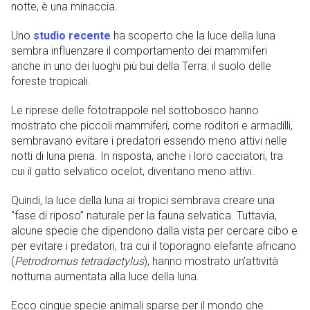
notte, è una minaccia.
Uno
studio recente
ha scoperto che la luce della luna
sembra influenzare il comportamento dei mammiferi
anche in uno dei luoghi più bui della Terra: il suolo delle
foreste tropicali.
Le riprese delle fototrappole nel sottobosco hanno
mostrato che piccoli mammiferi, come roditori e armadilli,
sembravano evitare i predatori essendo meno attivi nelle
notti di luna piena. In risposta, anche i loro cacciatori, tra
cui il gatto selvatico ocelot, diventano meno attivi.
Quindi, la luce della luna ai tropici sembrava creare una
“fase di riposo” naturale per la fauna selvatica. Tuttavia,
alcune specie che dipendono dalla vista per cercare cibo e
per evitare i predatori, tra cui il toporagno elefante africano
(
Petrodromus tetradactylus
), hanno mostrato un’attività
notturna aumentata alla luce della luna.
Ecco cinque specie animali sparse per il mondo che