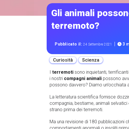
Gli animali posso
terremoto?
|
Pubblicato il:
3 m
24 Settembre 2021
Curiosità
Scienza
I
terremoti
sono inquietanti, terrifica
i nostri
compagni animali
possono avvi
possono davvero? Diamo un’occhiata al
La letteratura scientifica fornisce dozzi
compagnia, bestiame, animali selvatici
strano prima dei terremoti.
Ma una revisione di 180 pubblicazioni c
comportamenti anormali o insoliti prima