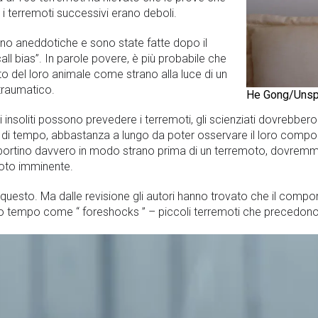
 terremoti successivi erano deboli.
ano aneddotiche e sono state fatte dopo il
all bias”. In parole povere, è più probabile che
o del loro animale come strano alla luce di un
traumatico.
He Gong/Unsp
insoliti possono prevedere i terremoti, gli scienziati dovrebbero 
di di tempo, abbastanza a lungo da poter osservare il loro comp
omportino davvero in modo strano prima di un terremoto, dovrem
oto imminente.
 questo. Ma dalle revisione gli autori hanno trovato che il comp
esso tempo come “ foreshocks ” – piccoli terremoti che precedono 