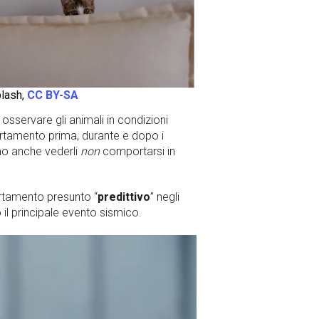
lash,
CC BY-SA
osservare gli animali in condizioni
ortamento prima, durante e dopo i
mo anche vederli
non
comportarsi in
ortamento presunto “
predittivo
” negli
il principale evento sismico.