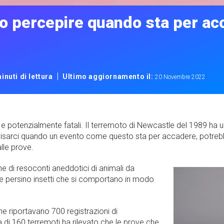
no percepire quando sta per ac
|
inuti di lettura
Ultimo aggiornamento il:
20 Novembre 2022
nti e potenzialmente fatali. Il terremoto di Newcastle del 1989 ha
sarci quando un evento come questo sta per accadere, potrebbe
le prove.
ne di resoconti aneddotici di animali da
 e persino insetti che si comportano in modo
he riportavano 700 registrazioni di
 di 160 terremoti ha rilevato che le prove che