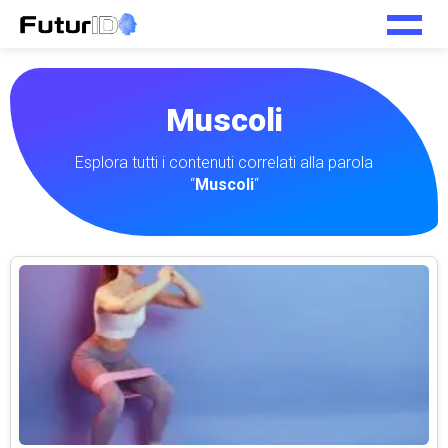
Muscoli
Esplora tutti i contenuti correlati alla parola
“
Muscoli
“