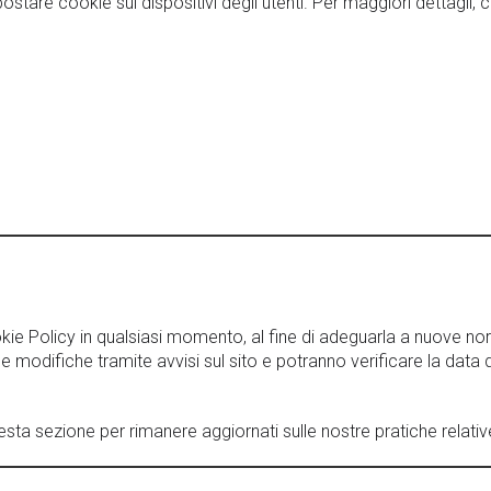
stare cookie sui dispositivi degli utenti. Per maggiori dettagli, co
ookie Policy in qualsiasi momento, al fine di adeguarla a nuove no
lle modifiche tramite avvisi sul sito e potranno verificare la dat
esta sezione per rimanere aggiornati sulle nostre pratiche relativ