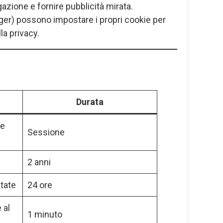
azione e fornire pubblicità mirata.
nager) possono impostare i propri cookie per
la privacy.
Durata
te
Sessione
2 anni
itate
24 ore
 al
1 minuto