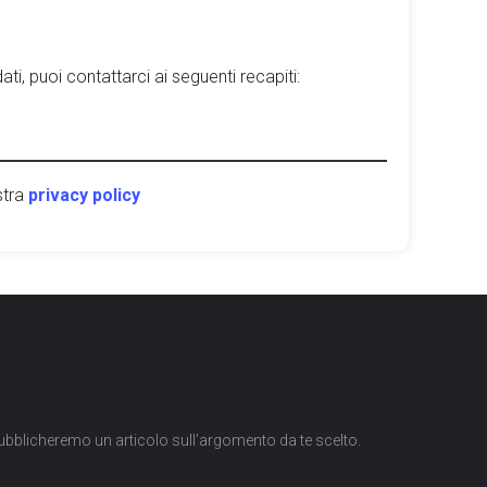
ti, puoi contattarci ai seguenti recapiti:
stra
privacy policy
ubblicheremo un articolo sull’argomento da te scelto.