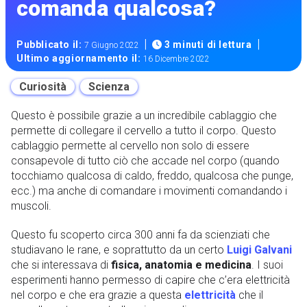
comanda qualcosa?
|
|
Pubblicato il:
3 minuti di lettura
7 Giugno 2022
Ultimo aggiornamento il:
16 Dicembre 2022
Curiosità
Scienza
Questo è possibile grazie a un incredibile cablaggio che
permette di collegare il cervello a tutto il corpo. Questo
cablaggio permette al cervello non solo di essere
consapevole di tutto ciò che accade nel corpo (quando
tocchiamo qualcosa di caldo, freddo, qualcosa che punge,
ecc.) ma anche di comandare i movimenti comandando i
muscoli.
Questo fu scoperto circa 300 anni fa da scienziati che
studiavano le rane, e soprattutto da un certo
Luigi Galvani
che si interessava di
fisica, anatomia e medicina
. I suoi
esperimenti hanno permesso di capire che c’era elettricità
nel corpo e che era grazie a questa
elettricità
che il