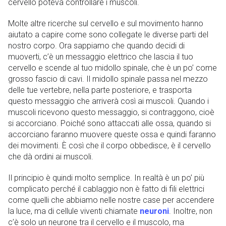
cervello poteva controllare i muscoli.
Molte altre ricerche sul cervello e sul movimento hanno
aiutato a capire come sono collegate le diverse parti del
nostro corpo. Ora sappiamo che quando decidi di
muoverti, c’è un messaggio elettrico che lascia il tuo
cervello e scende al tuo midollo spinale, che è un po’ come
grosso fascio di cavi. Il midollo spinale passa nel mezzo
delle tue vertebre, nella parte posteriore, e trasporta
questo messaggio che arriverà così ai muscoli. Quando i
muscoli ricevono questo messaggio, si contraggono, cioè
si accorciano. Poiché sono attaccati alle ossa, quando si
accorciano faranno muovere queste ossa e quindi faranno
dei movimenti. È così che il corpo obbedisce, è il cervello
che dà ordini ai muscoli.
Il principio è quindi molto semplice. In realtà è un po’ più
complicato perché il cablaggio non è fatto di fili elettrici
come quelli che abbiamo nelle nostre case per accendere
la luce, ma di cellule viventi chiamate
neuroni
. Inoltre, non
c’è solo un neurone tra il cervello e il muscolo, ma