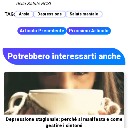
della Salute RCSI
TAG:
Ansia
Depressione
Salute mentale
Articolo Precedente
Prossimo Articolo
Potrebbero interessarti anche
Depressione stagionale: perché si manifesta e come
gestire i sintomi