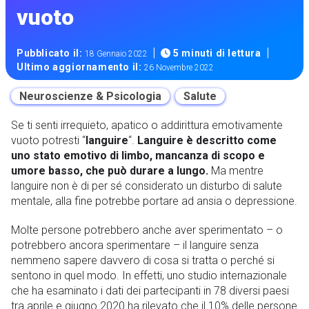
vuoto
|
|
Pubblicato il:
5 minuti di lettura
18 Gennaio 2022
Ultimo aggiornamento il:
26 Novembre 2022
Neuroscienze & Psicologia
Salute
Se ti senti irrequieto, apatico o addirittura emotivamente
vuoto potresti “
languire
“.
Languire è descritto come
uno stato emotivo di limbo, mancanza di scopo e
umore basso, che può durare a lungo.
Ma mentre
languire non è di per sé considerato un disturbo di salute
mentale, alla fine potrebbe portare ad ansia o depressione.
Molte persone potrebbero anche aver sperimentato – o
potrebbero ancora sperimentare – il languire senza
nemmeno sapere davvero di cosa si tratta o perché si
sentono in quel modo. In effetti, uno studio internazionale
che ha esaminato i dati dei partecipanti in 78 diversi paesi
tra aprile e giugno 2020 ha rilevato che il 10% delle persone