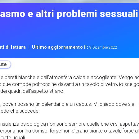
gasmo e altri problemi sessuali 
|
ti di lettura
Ultimo aggiornamento il:
9 Dicembre 2022
ute
lle pareti bianche e dall’atmosfera calda e accogliente. Vengo 
no due comode poltroncine davanti a un tavolo di vetro, io scelgo
dei quadri dall’aspetto strano.
dove riposano un calendario e un cactus. Mi chiedo dove sia il 
chiede che succede.
onsulenza psicologica non sono sempre quelle che ci si aspettav
persona non ha sorriso, forse non c’erano piante o tavoli, forse a
utte uguali.