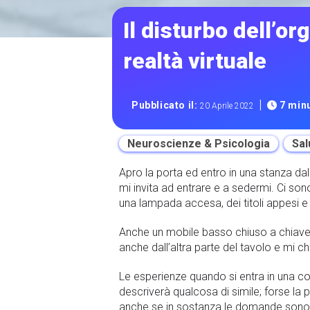
Il disturbo dell’or
realtà virtuale
|
Pubblicato il:
7 minu
20 Aprile 2022
Neuroscienze & Psicologia
Sal
Apro la porta ed entro in una stanza da
mi invita ad entrare e a sedermi. Ci so
una lampada accesa, dei titoli appesi e 
Anche un mobile basso chiuso a chiave, 
anche dall’altra parte del tavolo e mi 
Le esperienze quando si entra in una c
descriverà qualcosa di simile; forse la 
anche se in sostanza le domande sono t