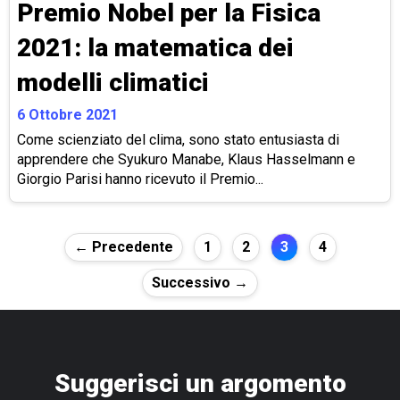
Premio Nobel per la Fisica
2021: la matematica dei
modelli climatici
6 Ottobre 2021
Come scienziato del clima, sono stato entusiasta di
apprendere che Syukuro Manabe, Klaus Hasselmann e
Giorgio Parisi hanno ricevuto il Premio...
Paginazione
← Precedente
1
2
3
4
degli
Successivo →
articoli
Suggerisci un argomento