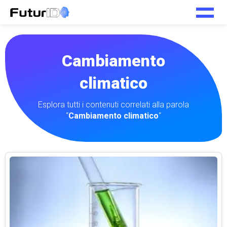
Cambiamento
climatico
Esplora tutti i contenuti correlati alla parola
“
Cambiamento climatico
“