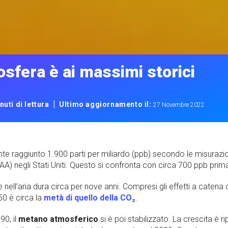
osfera è ai massimi storici
|
nuti di lettura
Ultimo aggiornamento il:
27 Novembre 2022
e raggiunto 1.900 parti per miliardo (ppb) secondo le misurazio
A) negli Stati Uniti. Questo si confronta con circa 700 ppb prima 
e nell’aria dura circa per nove anni. Compresi gli effetti a catena c
50 è circa la
metà di quello della CO₂
.
0, il
metano atmosferico
si è poi stabilizzato. La crescita è r