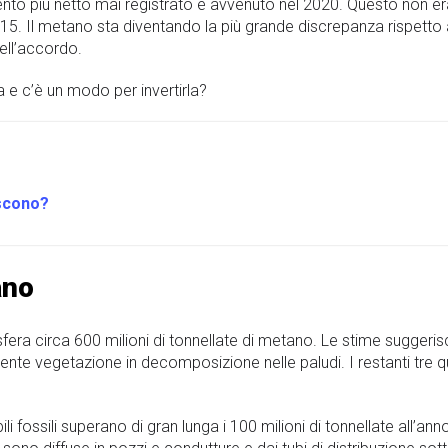
umento più netto mai registrato è avvenuto nel 2020. Questo non e
15. Il metano sta diventando la più grande discrepanza rispetto al
ell’accordo.
a e c’è un modo per invertirla?
scono?
ano
fera circa 600 milioni di tonnellate di metano. Le stime suggeris
mente vegetazione in decomposizione nelle paludi. I restanti tre 
ili fossili superano di gran lunga i 100 milioni di tonnellate all’