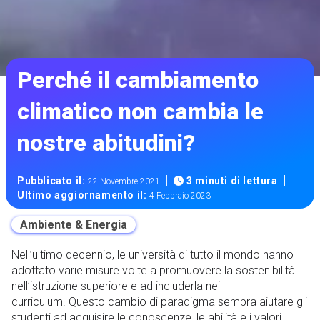
Perché il cambiamento
climatico non cambia le
nostre abitudini?
|
|
Pubblicato il:
3 minuti di lettura
22 Novembre 2021
Ultimo aggiornamento il:
4 Febbraio 2023
Ambiente & Energia
Nell’ultimo decennio, le università di tutto il mondo hanno
adottato varie misure volte a promuovere la sostenibilità
nell’istruzione superiore e ad includerla nei
curriculum. Questo cambio di paradigma sembra aiutare gli
studenti ad acquisire le conoscenze, le abilità e i valori