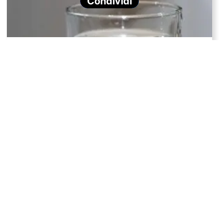
Condividi
Cinque semplici modi per usare meno acqua a casa
Perché c’è il riscaldamento globale?