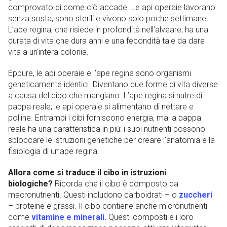
comprovato di come ciò accade. Le api operaie lavorano
senza sosta, sono sterili e vivono solo poche settimane.
L’ape regina, che risiede in profondità nell’alveare, ha una
durata di vita che dura anni e una fecondità tale da dare
vita a un’intera colonia.
Eppure, le api operaie e l’ape regina sono organismi
geneticamente identici. Diventano due forme di vita diverse
a causa del cibo che mangiano. L’ape regina si nutre di
pappa reale; le api operaie si alimentano di nettare e
polline. Entrambi i cibi forniscono energia, ma la pappa
reale ha una caratteristica in più: i suoi nutrienti possono
sbloccare le istruzioni genetiche per creare l’anatomia e la
fisiologia di un’ape regina.
Allora come si traduce il cibo in istruzioni
biologiche?
Ricorda che il cibo è composto da
macronutrienti. Questi includono carboidrati – o
zuccheri
– proteine ​​e grassi. Il cibo contiene anche micronutrienti
come
vitamine e minerali.
Questi composti e i loro