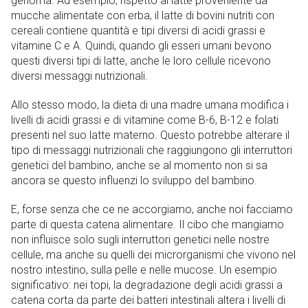
genoma. Ad esempio, rispetto al latte proveniente da
mucche alimentate con erba, il latte di bovini nutriti con
cereali contiene quantità e tipi diversi di acidi grassi e
vitamine C e A. Quindi, quando gli esseri umani bevono
questi diversi tipi di latte, anche le loro cellule ricevono
diversi messaggi nutrizionali.
Allo stesso modo, la dieta di una madre umana modifica i
livelli di acidi grassi e di vitamine come B-6, B-12 e folati
presenti nel suo latte materno. Questo potrebbe alterare il
tipo di messaggi nutrizionali che raggiungono gli interruttori
genetici del bambino, anche se al momento non si sa
ancora se questo influenzi lo sviluppo del bambino.
E, forse senza che ce ne accorgiamo, anche noi facciamo
parte di questa catena alimentare. Il cibo che mangiamo
non influisce solo sugli interruttori genetici nelle nostre
cellule, ma anche su quelli dei microrganismi che vivono nel
nostro intestino, sulla pelle e nelle mucose. Un esempio
significativo: nei topi, la degradazione degli acidi grassi a
catena corta da parte dei batteri intestinali altera i livelli di