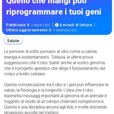
Quello che mangi può
riprogrammare i tuoi geni
|
|
Pubblicato il:
6 minuti di lettura
2 Marzo 2022
Ultimo aggiornamento il:
9 Settembre 2024
Salute
Le persone di solito pensano al cibo come a calorie,
energia e sostentamento. Tuttavia, le ultime prove
suggeriscono che il cibo “parla” anche al nostro genoma,
che è il progetto genetico che dirige il funzionamento del
corpo a livello cellulare.
Questa comunicazione tra il cibo e i geni può influenzare la
salute, la fisiologia e la longevità. L’idea che il cibo
trasmetta messaggi importanti al genoma di un animale è
l’oggetto di studio di un campo chiamato nutrigenomica.
Questa è una disciplina ancora agli inizi, e molte domande
rimangono avvolte nel mistero.