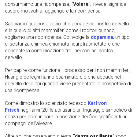
consumiamo una ricompensa. “
Volere
”, invece, significa
essere motivati ​​a raggiungere la ricompensa.
Sappiamo qualcosa di ciò che accade nel nostro cervello
e in quello di altri mammiferi come i roditori quando
vogliamo una ricompensa. Coinvolge la
dopamina
, un tipo
di sostanza chimica chiamata neurotrasmettitore che
consente la comunicazione tra i neuroni nel nostro
cervello.
Per capire come funziona il processo per i non mammiferi,
Huang e colleghi hanno esaminato ciò che accade nel
cervello delle api quando viene presentata la prospettiva di
una ricompensa.
Come dimostrò lo scienziato tedesco
Karl von
Frisch
negli anni ’20, le api usano un linguaggio simbolico di
danza per comunicare la posizione dei fiori gratificanti ai
compagni dell’alveare.
Altre api che osservano questa
“danza oscillante
” sono