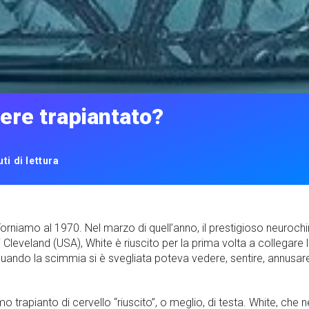
sere trapiantato?
ti di lettura
 Torniamo al 1970. Nel marzo di quell’anno, il prestigioso neuroch
i Cleveland (USA), White è riuscito per la prima volta a collegare
e quando la scimmia si è svegliata poteva vedere, sentire, annusa
o trapianto di cervello “riuscito”, o meglio, di testa. White, che