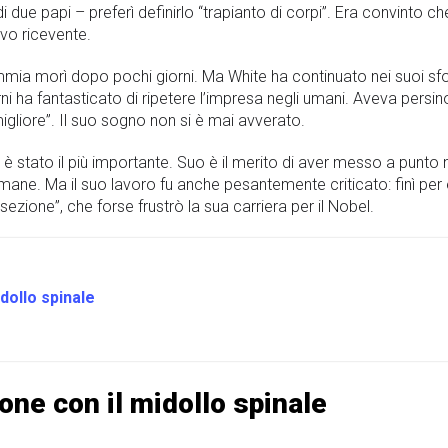
 due papi – preferì definirlo “trapianto di corpi”. Era convinto c
ovo ricevente.
mmia morì dopo pochi giorni. Ma White ha continuato nei suoi sfor
orni ha fantasticato di ripetere l’impresa negli umani. Aveva pers
gliore”. Il suo sogno non si è mai avverato.
a è stato il più importante. Suo è il merito di aver messo a pun
 umane. Ma il suo lavoro fu anche pesantemente criticato: finì pe
isezione”, che forse frustrò la sua carriera per il Nobel.
dollo spinale
ne con il midollo spinale