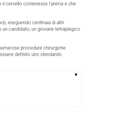
he il cervello contenesse l’anima e che
zi, eseguendo centinaia di altri
ino un candidato, un giovane tetraplegico
to numerose procedure chirurgiche
r essere definito uno stendardo
▼