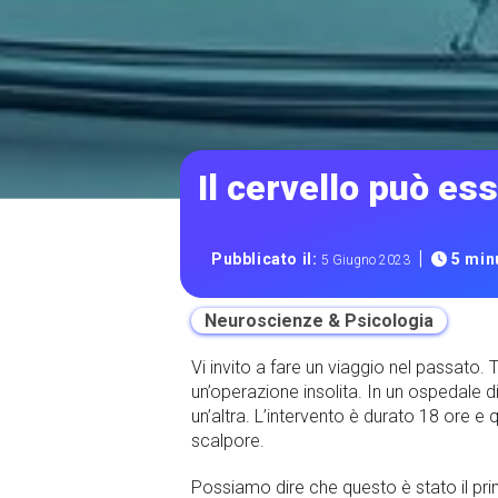
Il cervello può es
|
Pubblicato il:
5 minu
5 Giugno 2023
Neuroscienze & Psicologia
Vi invito a fare un viaggio nel passato.
un’operazione insolita. In un ospedale d
un’altra. L’intervento è durato 18 ore 
scalpore.
Possiamo dire che questo è stato il prim