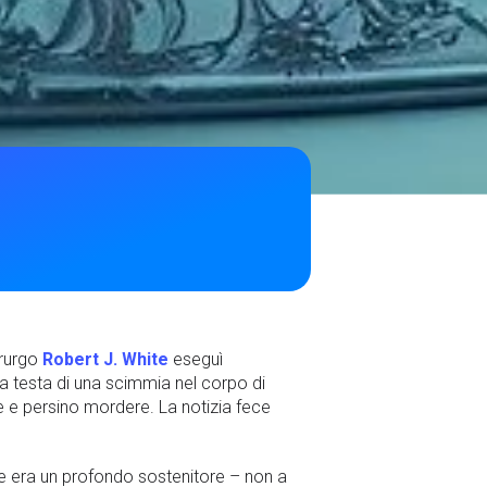
irurgo
Robert J. White
eseguì
 la testa di una scimmia nel corpo di
re e persino mordere. La notizia fece
 ne era un profondo sostenitore – non a