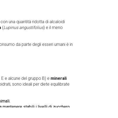
 con una quantità ridotta di alcaloidi
a
(
Lupinus angustifolius
) e il meno
o consumo da parte degli esseri umani è in
a E e alcune del gruppo B) e
minerali
rati, sono ideali per diete equilibrate
nimali.
a mantenere stabili i livelli di zucchero