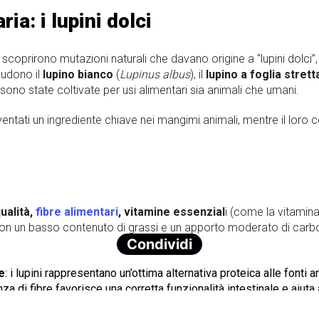
a: i lupini dolci
i scoprirono mutazioni naturali che davano origine a “lupini dolci”,
ludono il
lupino bianco
(
Lupinus albus
), il
lupino a foglia strett
, sono state coltivate per usi alimentari sia animali che umani.
 diventati un ingrediente chiave nei mangimi animali, mentre il lor
qualità,
fibre alimentari
, vitamine essenzial
i (come la vitamin
Con un basso contenuto di grassi e un apporto moderato di carboid
Condividi
e
: i lupini rappresentano un’ottima alternativa proteica alle fonti a
nza di fibre favorisce una corretta funzionalità intestinale e aiuta 