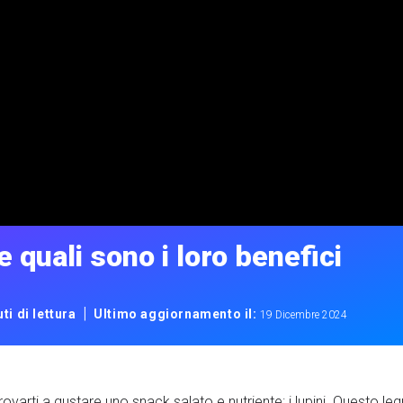
e quali sono i loro benefici
|
ti di lettura
Ultimo aggiornamento il:
19 Dicembre 2024
i trovarti a gustare uno snack salato e nutriente: i lupini. Questo