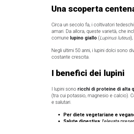
Una scoperta centenari
Circa un secolo fa, i coltivatori tedesch
amari. Da allora, queste varietà, che inc
comune
lupino giallo
(
Lupinus luteus
)
Negli ultimi 50 anni, i lupini dolci sono
costante crescita.
I benefici dei lupini
I lupini sono
ricchi di proteine di alta 
(tra cui potassio, magnesio e calcio). 
e salutari.
Per diete vegetariane e vegan
Salute digestiva
: l’elevata prese
nel sangue.