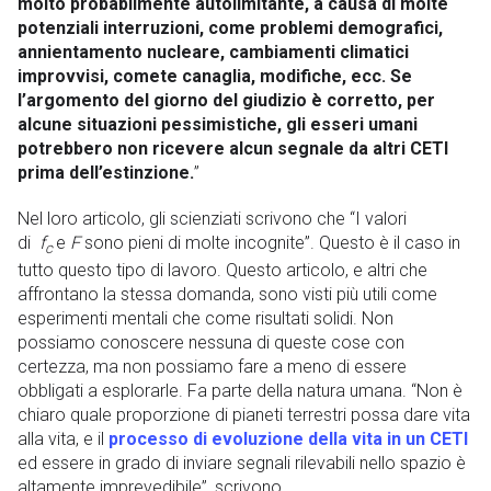
molto probabilmente autolimitante, a causa di molte
potenziali interruzioni, come problemi demografici,
annientamento nucleare, cambiamenti climatici
improvvisi, comete canaglia, modifiche, ecc. Se
l’argomento del giorno del giudizio è corretto, per
alcune situazioni pessimistiche, gli esseri umani
potrebbero non ricevere alcun segnale da altri CETI
prima dell’estinzione.
”
Nel loro articolo, gli scienziati scrivono che “I valori
di
f
e
F
sono pieni di molte incognite”. Questo è il caso in
c
tutto questo tipo di lavoro. Questo articolo, e altri che
affrontano la stessa domanda, sono visti più utili come
esperimenti mentali che come risultati solidi. Non
possiamo conoscere nessuna di queste cose con
certezza, ma non possiamo fare a meno di essere
obbligati a esplorarle. Fa parte della natura umana. “Non è
chiaro quale proporzione di pianeti terrestri possa dare vita
alla vita, e il
processo di evoluzione della vita in un CETI
ed essere in grado di inviare segnali rilevabili nello spazio è
altamente imprevedibile”, scrivono.