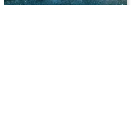
Come fanno gli astronomi a conoscere l’età dei
pianeti e delle stelle?
Il pianeta che ruota su un fianco: il James Webb
mostra Urano