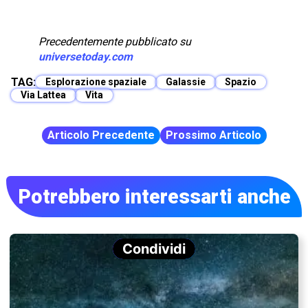
Precedentemente pubblicato su
universetoday.com
TAG:
Esplorazione spaziale
Galassie
Spazio
Via Lattea
Vita
Articolo Precedente
Prossimo Articolo
Potrebbero interessarti anche
Condividi