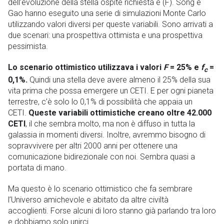
dell’evoluzione della stella ospite richiesta è (F). Song e
Gao hanno eseguito una serie di simulazioni Monte Carlo
utilizzando valori diversi per queste variabili. Sono arrivati ​​a
due scenari: una prospettiva ottimista e una prospettiva
pessimista.
Lo scenario ottimistico utilizzava i valori
F
= 25% e
f
=
c
0,1%.
Quindi una stella deve avere almeno il 25% della sua
vita prima che possa emergere un CETI. E per ogni pianeta
terrestre, c’è solo lo 0,1% di possibilità che appaia un
CETI.
Queste variabili ottimistiche creano oltre 42.000
CETI
, il che sembra molto, ma non è diffuso in tutta la
galassia in momenti diversi. Inoltre, avremmo bisogno di
sopravvivere per altri 2000 anni per ottenere una
comunicazione bidirezionale con noi. Sembra quasi a
portata di mano.
Ma questo è lo scenario ottimistico che fa sembrare
l’Universo amichevole e abitato da altre civiltà
accoglienti. Forse alcuni di loro stanno già parlando tra loro
e dobbiamo solo unirci.