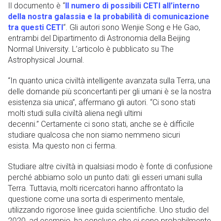
Il documento è “
Il numero di possibili CETI all’interno
della nostra galassia e la probabilità di comunicazione
tra questi CETI
“. Gli autori sono Wenjie Song e He Gao,
entrambi del Dipartimento di Astronomia della Beijing
Normal University. L’articolo è pubblicato su The
Astrophysical Journal.
“In quanto unica civiltà intelligente avanzata sulla Terra, una
delle domande più sconcertanti per gli umani è se la nostra
esistenza sia unica”, affermano gli autori. “Ci sono stati
molti studi sulla civiltà aliena negli ultimi
decenni.” Certamente ci sono stati, anche se è difficile
studiare qualcosa che non siamo nemmeno sicuri
esista. Ma questo non ci ferma.
Studiare altre civiltà in qualsiasi modo è fonte di confusione
perché abbiamo solo un punto dati: gli esseri umani sulla
Terra. Tuttavia, molti ricercatori hanno affrontato la
questione come una sorta di esperimento mentale,
utilizzando rigorose linee guida scientifiche. Uno studio del
2020, ad esempio, ha concluso che ci sono probabilmente