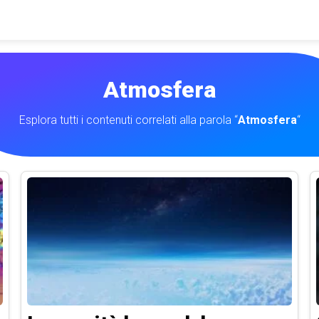
Atmosfera
Esplora tutti i contenuti correlati alla parola “
Atmosfera
“