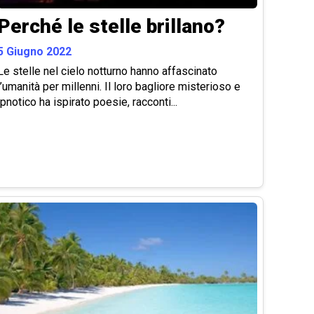
Perché le stelle brillano?
5 Giugno 2022
Le stelle nel cielo notturno hanno affascinato
l’umanità per millenni. Il loro bagliore misterioso e
ipnotico ha ispirato poesie, racconti...