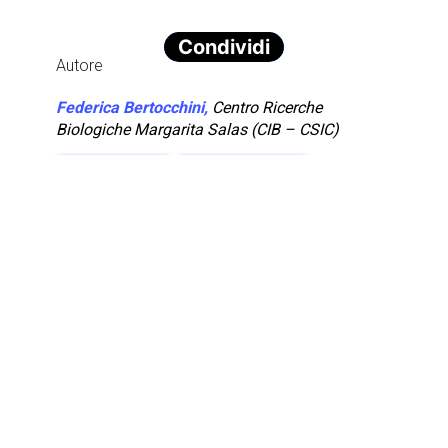
Condividi
Autore
Federica Bertocchini,
Centro Ricerche
Biologiche Margarita Salas (CIB – CSIC)
TAG:
Biotecnologia
Contaminazione
Inquinamento ambientale
Plastica
Articolo Precedente
Prossimo Articolo
Potrebbero interessarti anche