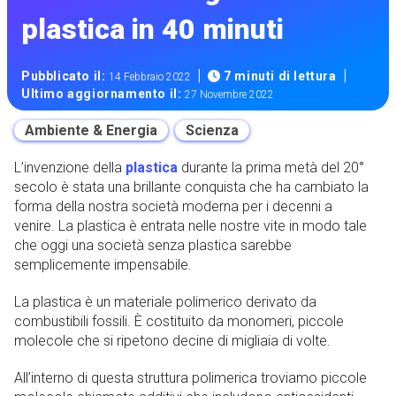
plastica in 40 minuti
|
|
Pubblicato il:
7 minuti di lettura
14 Febbraio 2022
Ultimo aggiornamento il:
27 Novembre 2022
Ambiente & Energia
Scienza
L’invenzione della
plastica
durante la prima metà del 20°
secolo è stata una brillante conquista che ha cambiato la
forma della nostra società moderna per i decenni a
venire. La plastica è entrata nelle nostre vite in modo tale
che oggi una società senza plastica sarebbe
semplicemente impensabile.
La plastica è un materiale polimerico derivato da
combustibili fossili. È costituito da monomeri, piccole
molecole che si ripetono decine di migliaia di volte.
All’interno di questa struttura polimerica troviamo piccole