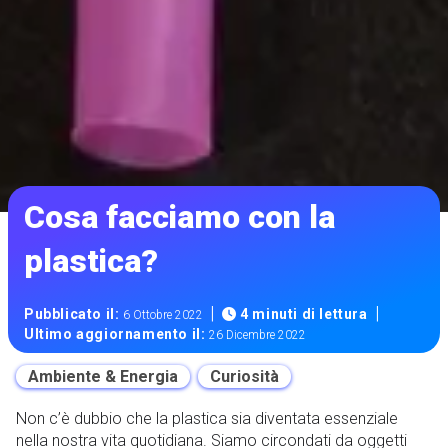
Cosa facciamo con la
plastica?
|
|
Pubblicato il:
4 minuti di lettura
6 Ottobre 2022
Ultimo aggiornamento il:
26 Dicembre 2022
Ambiente & Energia
Curiosità
Non c’è dubbio che la plastica sia diventata essenziale
nella nostra vita quotidiana. Siamo circondati da oggetti