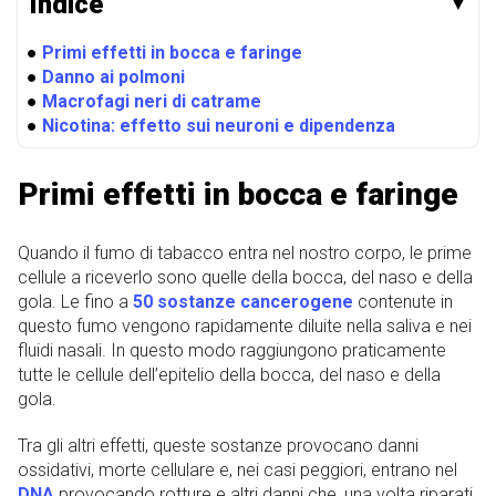
Indice
▼
●
Primi effetti in bocca e faringe
●
Danno ai polmoni
●
Macrofagi neri di catrame
●
Nicotina: effetto sui neuroni e dipendenza
Primi effetti in bocca e faringe
Quando il fumo di tabacco entra nel nostro corpo, le prime
cellule a riceverlo sono quelle della bocca, del naso e della
gola. Le fino a
50 sostanze cancerogene
contenute in
questo fumo vengono rapidamente diluite nella saliva e nei
fluidi nasali. In questo modo raggiungono praticamente
tutte le cellule dell’epitelio della bocca, del naso e della
gola.
Tra gli altri effetti, queste sostanze provocano danni
ossidativi, morte cellulare e, nei casi peggiori, entrano nel
DNA
provocando rotture e altri danni che, una volta riparati,