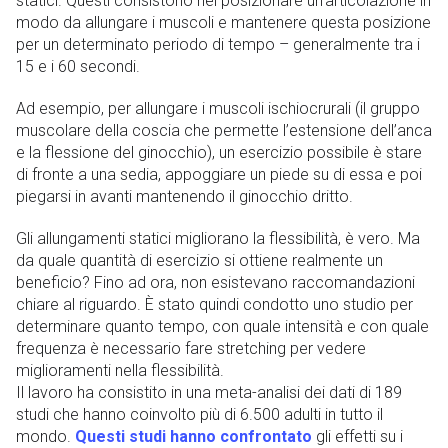
statici. Questi consistono nel posizionare un’articolazione in
modo da allungare i muscoli e mantenere questa posizione
per un determinato periodo di tempo – generalmente tra i
15 e i 60 secondi.
Ad esempio, per allungare i muscoli ischiocrurali (il gruppo
muscolare della coscia che permette l’estensione dell’anca
e la flessione del ginocchio), un esercizio possibile è stare
di fronte a una sedia, appoggiare un piede su di essa e poi
piegarsi in avanti mantenendo il ginocchio dritto.
Gli allungamenti statici migliorano la flessibilità, è vero. Ma
da quale quantità di esercizio si ottiene realmente un
beneficio? Fino ad ora, non esistevano raccomandazioni
chiare al riguardo. È stato quindi condotto uno studio per
determinare quanto tempo, con quale intensità e con quale
frequenza è necessario fare stretching per vedere
miglioramenti nella flessibilità.
Il lavoro ha consistito in una meta-analisi dei dati di 189
studi che hanno coinvolto più di 6.500 adulti in tutto il
mondo.
Questi studi hanno confrontato
gli effetti su i