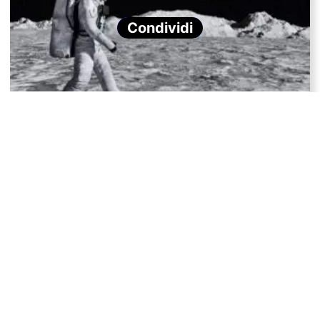
Condividi
Le vacanze nello spazio saranno presto alla portata di
tutti?
Idrogeno grigio, blu e verde: quale usare contro
il cambiamento climatico