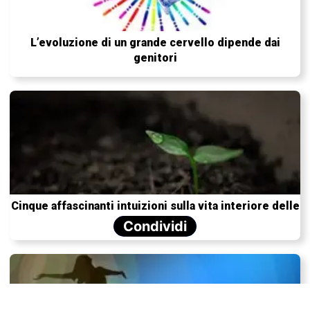
L’evoluzione di un grande cervello dipende dai
genitori
Cinque affascinanti intuizioni sulla vita interiore delle
piante
Condividi