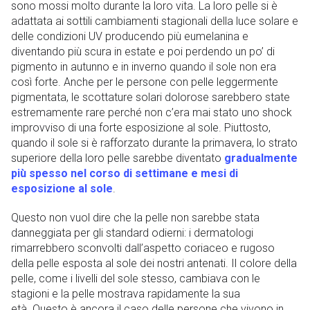
sono mossi molto durante la loro vita. La loro pelle si è
adattata ai sottili cambiamenti stagionali della luce solare e
delle condizioni UV producendo più eumelanina e
diventando più scura in estate e poi perdendo un po’ di
pigmento in autunno e in inverno quando il sole non era
così forte. Anche per le persone con pelle leggermente
pigmentata, le scottature solari dolorose sarebbero state
estremamente rare perché non c’era mai stato uno shock
improvviso di una forte esposizione al sole. Piuttosto,
quando il sole si è rafforzato durante la primavera, lo strato
superiore della loro pelle sarebbe diventato
gradualmente
più spesso nel corso di settimane e mesi di
esposizione al sole
.
Questo non vuol dire che la pelle non sarebbe stata
danneggiata per gli standard odierni: i dermatologi
rimarrebbero sconvolti dall’aspetto coriaceo e rugoso
della pelle esposta al sole dei nostri antenati. Il colore della
pelle, come i livelli del sole stesso, cambiava con le
stagioni e la pelle mostrava rapidamente la sua
età. Questo è ancora il caso delle persone che vivono in