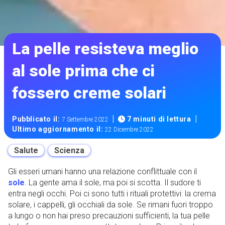
La pelle resisteva meglio
al sole prima che ci
fossero creme solari
|
|
Pubblicato il:
7 minuti di lettura
7 Settembre 2022
Ultimo aggiornamento il:
22 Dicembre 2022
Salute
Scienza
Gli esseri umani hanno una relazione conflittuale con il
sole
. La gente ama il sole, ma poi si scotta. Il sudore ti
entra negli occhi. Poi ci sono tutti i rituali protettivi: la crema
solare, i cappelli, gli occhiali da sole. Se rimani fuori troppo
a lungo o non hai preso precauzioni sufficienti, la tua pelle