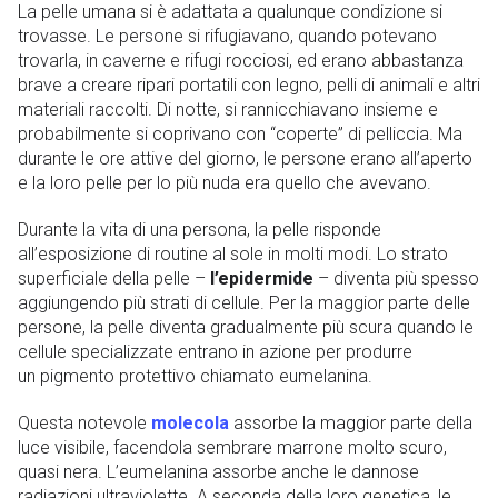
La pelle umana si è adattata a qualunque condizione si
trovasse. Le persone si rifugiavano, quando potevano
trovarla, in caverne e rifugi rocciosi, ed erano abbastanza
brave a creare ripari portatili con legno, pelli di animali e altri
materiali raccolti. Di notte, si rannicchiavano insieme e
probabilmente si coprivano con “coperte” di pelliccia. Ma
durante le ore attive del giorno, le persone erano all’aperto
e la loro pelle per lo più nuda era quello che avevano.
Durante la vita di una persona, la pelle risponde
all’esposizione di routine al sole in molti modi. Lo strato
superficiale della pelle –
l’epidermide
– diventa più spesso
aggiungendo più strati di cellule. Per la maggior parte delle
persone, la pelle diventa gradualmente più scura quando le
cellule specializzate entrano in azione per produrre
un pigmento protettivo chiamato eumelanina.
Questa notevole
molecola
assorbe la maggior parte della
luce visibile, facendola sembrare marrone molto scuro,
quasi nera. L’eumelanina assorbe anche le dannose
radiazioni ultraviolette. A seconda della loro genetica, le