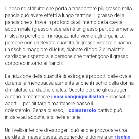
Il peso ridistribuito che porta a trasportare più grasso nella
pancia può avere effetti a lungo termine. Il grasso della
pancia che si trova in profondità all’interno della cavità
addominale (grasso viscerale) è un grasso particolarmente
malsano perché è immagazzinato vicino agli organi. Le
persone con un’elevata quantità di grasso viscerale hanno
un rischio maggiore di ictus, diabete di tipo 2 e malattie
cardiache rispetto alle persone che trattengono il grasso
corporeo intorno ai fianchi.
La riduzione della quantità di estrogeni prodotti dalle ovaie
durante la menopausa aumenta anche il rischio della donna
di malattie cardiache e ictus. Questo perché gli estrogeni
aiutano a mantenere
i vasi sanguigni dilatati
– rilassati e
aperti – per aiutare a mantenere basso il
colesterolo. Senza di esso, il
colesterolo
cattivo può
iniziare ad accumularsi nelle arterie.
Un livello inferiore di estrogeni può anche provocare una
perdita di massa ossea, esponendo le donne a un
rischio