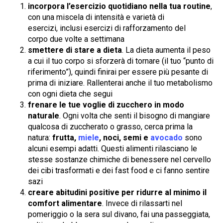
incorpora l’esercizio quotidiano nella tua routine
,
con una miscela di intensità e varietà di
esercizi, inclusi esercizi di rafforzamento del
corpo due volte a settimana
smettere di stare a dieta
. La dieta aumenta il peso
a cui il tuo corpo si sforzerà di tornare (il tuo “punto di
riferimento”), quindi finirai per essere più pesante di
prima di iniziare. Rallenterai anche il tuo metabolismo
con ogni dieta che segui
frenare le tue voglie di zucchero in modo
naturale
. Ogni volta che senti il ​​bisogno di mangiare
qualcosa di zuccherato o grasso, cerca prima la
natura:
frutta,
miele
, noci, semi e
avocado
sono
alcuni esempi adatti. Questi alimenti rilasciano le
stesse sostanze chimiche di benessere nel cervello
dei cibi trasformati e dei fast food e ci fanno sentire
sazi
creare abitudini positive per ridurre al minimo il
comfort alimentare
. Invece di rilassarti nel
pomeriggio o la sera sul divano, fai una passeggiata,