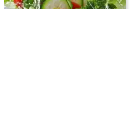
Come trovare alternative nutrienti alla carne e perché
è una buona cosa
Come funzionano i deodoranti?