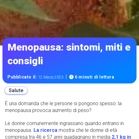
Menopausa: sintomi, miti e
consigli
|
Pubblicato il:
6 minuti di lettura
12 Marzo 2023
Salute
È una domanda che le persone si pongono spesso: la
menopausa provoca aumento di peso?
Le donne comunemente ingrassano quando entrano in
menopausa.
La ricerca
mostra che le donne di età
compresa tra 46 e 57 anni guadagnano in media
2,1 kg in