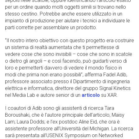
sepolti nelle scatole, oppure identificando l’articolo esatto
per un ordine quando molti oggetti simili si trovano nello
stesso cestino. Potrebbe anche essere utilizzato in un
impianto di produzione per aiutare i tecnici a individuare le
parti corrette per assemblare un prodotto.
“Il nostro intero obiettivo con questo progetto era costruire
un sistema di realtà aumentata che ti permettesse di
vedere cose che sono invisibili – cose che sono in scatole
o dietro gli angoli – e così facendo, può guidarti verso di
loro e permetterti davvero di vedere il mondo fisico in
modi che prima non erano possibili”, afferma Fadel Adib,
professore associato presso il Dipartimento di ingegneria
elettrica e informatica, direttore del gruppo Signal Kinetics
nel Media Lab e autore senior di un
articolo
su XAR.
I coautori di Adib sono gli assistenti di ricerca Tara
Boroushaki, che è l’autore principale dell’articolo; Maisy
Lam; Laura Dodds; e l’ex postdoc Aline Eid, che ora è
assistente professore all’Università del Michigan. La ricerca
sarà presentata all’USENIX Symposium on Networked