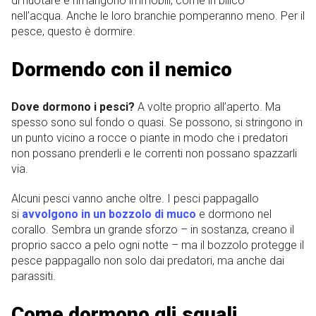
di nuotare e rimangono immobili, come in bilico
nell’acqua. Anche le loro branchie pomperanno meno. Per il
pesce, questo è dormire.
Dormendo con il nemico
Dove dormono i pesci?
A volte proprio all’aperto. Ma
spesso sono sul fondo o quasi. Se possono, si stringono in
un punto vicino a rocce o piante in modo che i predatori
non possano prenderli e le correnti non possano spazzarli
via.
Alcuni pesci vanno anche oltre. I pesci pappagallo
si
avvolgono in un bozzolo di muco
e dormono nel
corallo. Sembra un grande sforzo – in sostanza, creano il
proprio sacco a pelo ogni notte – ma il bozzolo protegge il
pesce pappagallo non solo dai predatori, ma anche dai
parassiti.
Come dormono gli squali