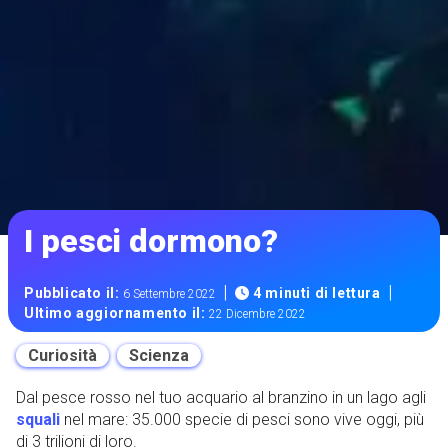
I pesci dormono?
|
|
Pubblicato il:
4 minuti di lettura
6 Settembre 2022
Ultimo aggiornamento il:
22 Dicembre 2022
Curiosità
Scienza
Dal pesce rosso nel tuo acquario al branzino in un lago agli
squali
nel mare: 35.000 specie di pesci sono vive oggi, più
di 3 trilioni di loro.