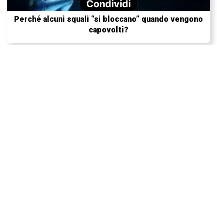
Condividi
Perché alcuni squali “si bloccano” quando vengono
capovolti?
Perché in Australia vivono così tanti animali
pericolosi?