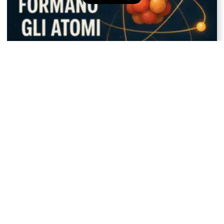
Cos’è un atomo e come si forma?
Come facciamo a sapere che l’universo si sta
espandendo?