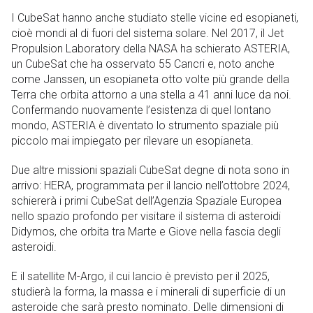
I CubeSat hanno anche studiato stelle vicine ed esopianeti,
cioè mondi al di fuori del sistema solare. Nel 2017, il Jet
Propulsion Laboratory della NASA ha schierato ASTERIA,
un CubeSat che ha osservato 55 Cancri e, noto anche
come Janssen, un esopianeta otto volte più grande della
Terra che orbita attorno a una stella a 41 anni luce da noi.
Confermando nuovamente l’esistenza di quel lontano
mondo, ASTERIA è diventato lo strumento spaziale più
piccolo mai impiegato per rilevare un esopianeta.
Due altre missioni spaziali CubeSat degne di nota sono in
arrivo: HERA, programmata per il lancio nell’ottobre 2024,
schiererà i primi CubeSat dell’Agenzia Spaziale Europea
nello spazio profondo per visitare il sistema di asteroidi
Didymos, che orbita tra Marte e Giove nella fascia degli
asteroidi.
E il satellite M-Argo, il cui lancio è previsto per il 2025,
studierà la forma, la massa e i minerali di superficie di un
asteroide che sarà presto nominato. Delle dimensioni di