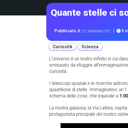
Quante stelle ci s
|
Pubblicato il:
5 m
22 Settembre 2021
Curiosità
Scienza
L’Universo è un teatro infinito in cui da
smisurato da sfuggire all’immaginazione
curiosità.
I telescopi spaziali e le ricerche astro
quadrilione di stelle. Immaginatevi: un 1
schema delle cose, che equivale a
1.0
La nostra galassia, la Via Lattea, ospita 
protagonista principale del nostro sist