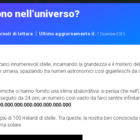
ono nell’universo?
|
inuti di lettura
Ultimo aggiornamento il:
7 Dicembre 2023
nzano innumerevoli stelle, incarnando la grandezza e il mistero de
 umana, spaziando tra numeri astronomici così giganteschi da ca
nomiche ci hanno fornito una stima sbalorditiva: si pensa che nell
 seguito da 24 zeri, un numero così vasto da farci sentire infinita
00.000.000.000.000.000.000.000
.
più di 100 miliardi di stelle. Tra queste, la nostra ben conosciuta 
ema solare.