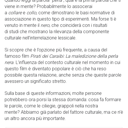
Quando leggi la parola “
perla
“, qual è la prima parola che ti
viene in mente? Probabilmente lo assocerai
a
collare
e
collo
, come dimostrano le basi normative di
associazione in questo tipo di esperimenti. Ma forse ti è
venuto in mente il
nero
, che coinciderà con i risultati
di studi che mostrano la rilevanza della componente
culturale nell’interrelazione lessicale.
Si scopre che è l’opzione più frequente, a causa del
famoso film
Pirati dei Caraibi: La maledizione della perla
nera
. L’influenza del contesto culturale nel momento in cui
questo film è diventato popolare è ciò che ha reso
possibile questa relazione, anche senza che queste parole
avessero un significato stretto.
Sulla base di queste informazioni, molte persone
potrebbero ora porsi la stessa domanda: cosa fa formare
le parole, come le ciliegie, grappoli nella nostra
mente? Abbiamo già parlato del fattore culturale, ma ce n’è
un altro ancora più importante.