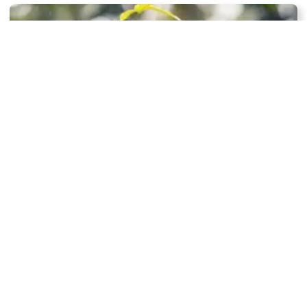
Il nostro senso di equità è guidato dall’egoismo?
Perché siamo così pessimi nel riconoscere le bugie?