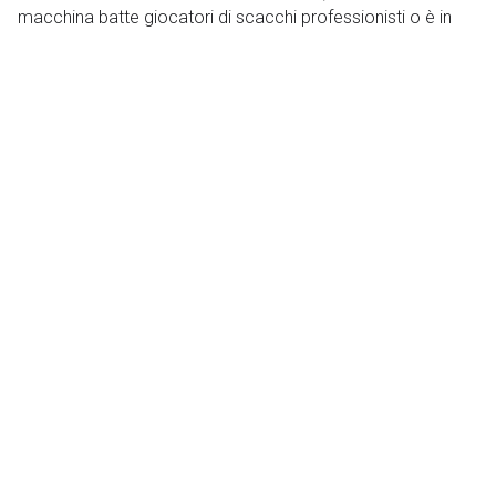
macchina batte giocatori di scacchi professionisti o è in
grado di proporre un rimedio legale ricercando la
giurisprudenza nel suo ampio database, non è una
macchina pensante. È importante non banalizzare,
differenziare tra strumenti tecnologici ed entità intelligenti,
nonché consentire alla scienza di continuare a lavorare
rigorosamente su questo entusiasmante argomento.
Fonti
Victor Etxebarria Ecenarro
, Università dei Paesi
Baschi / Euskal Herriko Unibertsitatea
TAG:
Informatica
Intelligenza artificiale