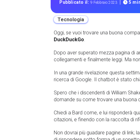
|
Pubblicato il:
5 min
9 Febbraio 2023
Tecnologia
Oggi, se vuoi trovare una buona compagni
DuckDuckGo
.
Dopo aver superato mezza pagina di annun
collegamenti e finalmente leggi. Ma no
In una grande rivelazione questa setti
ricerca di Google. Il chatbot è stato ch
Spero che i discendenti di William Shak
domande su come trovare una buona com
Chiedi a Bard come, e lui risponderà qu
citazioni, e finendo con la raccolta di ri
Non dovrai più guadare pagine di link; 
di rispondere sotto forma di un sonetto