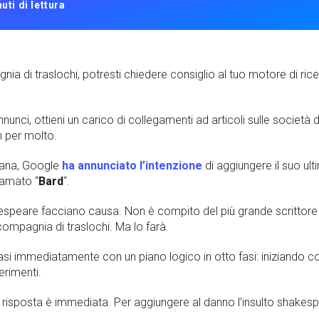
uti di lettura
a di traslochi, potresti chiedere consiglio al tuo motore di rice
ci, ottieni un carico di collegamenti ad articoli sulle società di 
n per molto.
mana, Google
ha annunciato l’intenzione
di aggiungere il suo ul
iamato “
Bard
“.
espeare facciano causa. Non è compito del più grande scrittore d
pagnia di traslochi. Ma lo farà.
asi immediatamente con un piano logico in otto fasi: iniziando co
ferimenti.
la risposta è immediata. Per aggiungere al danno l’insulto shakes
.