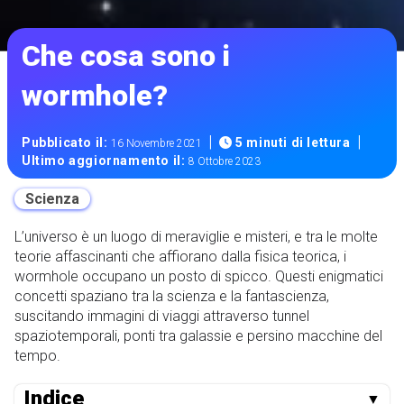
Che cosa sono i
wormhole?
|
|
Pubblicato il:
5 minuti di lettura
16 Novembre 2021
Ultimo aggiornamento il:
8 Ottobre 2023
Scienza
L’universo è un luogo di meraviglie e misteri, e tra le molte
teorie affascinanti che affiorano dalla fisica teorica, i
wormhole occupano un posto di spicco. Questi enigmatici
concetti spaziano tra la scienza e la fantascienza,
suscitando immagini di viaggi attraverso tunnel
spaziotemporali, ponti tra galassie e persino macchine del
tempo.
Indice
▼