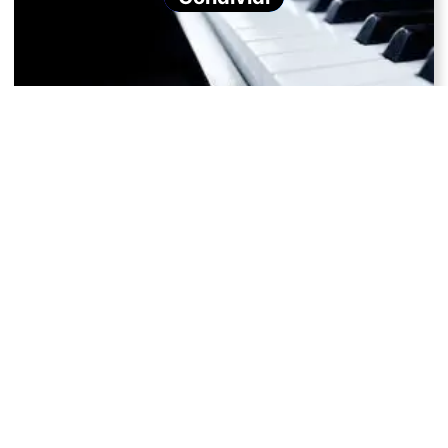
Il potere analgesico della musica
Alfa, beta, theta: cosa sono gli stati cerebrali e le
onde cerebrali?