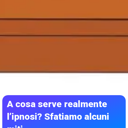
A cosa serve realmente
l’ipnosi? Sfatiamo alcuni