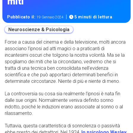
miti
|
Pubblicato il:
5 minuti di lettura
19 Gennaio 2024
Neuroscienze & Psicologia
Forse a causa del cinema e della televisione, molti ancora
associano l’ipnosi ad atti magici o a praticanti di
incantesimi oscuri che tolgono la nostra volontà. Ma se la
spogliamo dei miti che la circondano, vedremo che si
tratta di una tecnica ben consolidata nell’evidenza
scientifica e che può apportarci determinati benefici in
determinate circostanze. Niente di più e niente di meno.
La controversia su cosa sia realmente l’ipnosi è nata fin
dalle sue origini. Normalmente veniva definito sonno
indotto, poiché le induzioni erano associate al sonno o al
rilassamento.
Tuttavia, questa caratteristica di sonnolenza o passività
ebbe presto dei detrattori. Nel 1924,
lo psicologo Wesley