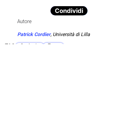
Condividi
Autore
Patrick Cordier
,
Università di Lilla
TAG:
Geologia
Terra
Articolo Precedente
Prossimo Articolo
Potrebbero interessarti anche