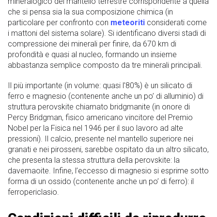
mineralogico del mantello terrestre corrispondente a quella
che si pensa sia la sua composizione chimica (in
particolare per confronto con
meteoriti
considerati come
i mattoni del sistema solare). Si identificano diversi stadi di
compressione dei minerali per finire, da 670 km di
profondità e quasi al nucleo, formando un insieme
abbastanza semplice composto da tre minerali principali.
Il più importante (in volume: quasi l’80%) è un silicato di
ferro e magnesio (contenente anche un po’ di alluminio) di
struttura perovskite chiamato bridgmanite (in onore di
Percy Bridgman, fisico americano vincitore del Premio
Nobel per la Fisica nel 1946 per il suo lavoro ad alte
pressioni). Il calcio, presente nel mantello superiore nei
granati e nei pirosseni, sarebbe ospitato da un altro silicato,
che presenta la stessa struttura della perovskite: la
davemaoite. Infine, l’eccesso di magnesio si esprime sotto
forma di un ossido (contenente anche un po’ di ferro): il
ferropericlasio.