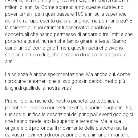
I Pirenei, una montagna giovane, risalgono solo a circa 40
milioni di anni fa. Come apprendiamo queste durate, noi
poveri umani, per i quali passare 100 anni sulla superficie
della Terra rappresenta già una lunghissima permanenza? È
la scienza e i suoi strumenti osservativi, analitici e
concettuali che hanno permesso di andare oltre i miti e che
portano a questi numeri che fanno girare la testa. Siamo
quindi un po’ come gli effimeri, questi insetti che vivono
solo un giorno o due, che cercano di capire le stagioni, gli
anni…
La scienza è anche sperimentazione. Ma anche qui, come
riprodurre fenomeni che si svolgono in periodi molto più
lunghi di quelli della nostra vita?
Prendi le dinamiche del nostro pianeta. La tettonica a
placche è il quadro concettuale che, a partire dagli anni ’60,
riunisce e unifica le descrizioni dei principali eventi geologici
che hanno modellato la superficie terrestre. Ma la sua
origine è più profonda. Il movimento delle placche risulta
da vasti movimenti di convezione che animano il mantello