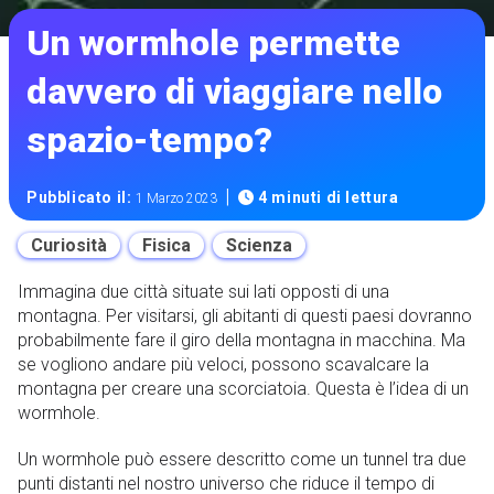
Un wormhole permette
davvero di viaggiare nello
spazio-tempo?
|
Pubblicato il:
4 minuti di lettura
1 Marzo 2023
Curiosità
Fisica
Scienza
Immagina due città situate sui lati opposti di una
montagna. Per visitarsi, gli abitanti di questi paesi dovranno
probabilmente fare il giro della montagna in macchina. Ma
se vogliono andare più veloci, possono scavalcare la
montagna per creare una scorciatoia. Questa è l’idea di un
wormhole.
Un wormhole può essere descritto come un tunnel tra due
punti distanti nel nostro universo che riduce il tempo di