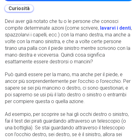
Curiosità
Devi aver già notato che tu o le persone che conosci
compite determinate azioni (come scrivere,
lavarvi i denti
,
spazzolarvi i capelli, ecc.) con la mano destra, ma anche a
volte con la mano sinistra, e che a volte certe persone
tirano una palla con il piede sinistro mentre scrivono con la
mano destra e viceversa. Quindi cosa significa
esattamente essere destrorsi o mancini?
Può quindi essere per la mano, ma anche per il piede, e
ancor più sorprendentemente per l’occhio o l’orecchio. Per
sapere se sei più mancino o destro, ci sono questionari, e
poi sapremo se usi più il lato destro o sinistro o entrambi
per compiere questa o quella azione.
Ad esempio, per scoprire se hai gli occhi destro o sinistro,
fai il test dei pirati guardando attraverso un telescopio (o
una bottiglia). Se stai guardando attraverso il telescopio
con l’occhio destro, sei destro, se è il sinistro, allora sei