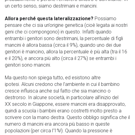
un certo senso, siamo destrimani e mancini.
Allora perché questa lateralizzazione?
Possiamo
pensare che ci sia un’origine genetica (cioè legata ai nostri
geni che ci compongono) in questo. Infatti quando
entrambi i genitori sono destrimani, la percentuale di figli
mancini è allora bassa (circa il 9%), quando uno dei due
genitori è mancino, allora la percentuale è più alta (tra il 16
e il 20%), e ancora più alto (circa il 27%) se entrambi i
genitori sono mancini.
Ma questo non spiega tutto, ed esistono altre
ipotesi. Alcuni credono che l’ambiente in cui il bambino
cresce influisca anche sul fatto che sia mancino o
destrorso. In alcune società, in particolare all’inizio del
XX secolo in Giappone, essere mancini era disapprovato,
quindi a scuola i bambini erano costretti molto presto a
scrivere con la mano destra. Questo obbligo significa che il
numero di mancini era ancora più basso in queste
popolazioni (per circa l’1%!). Quando la pressione è