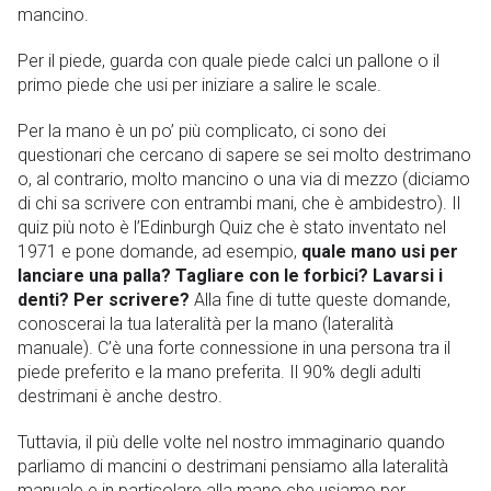
mancino.
Per il piede, guarda con quale piede calci un pallone o il
primo piede che usi per iniziare a salire le scale.
Per la mano è un po’ più complicato, ci sono dei
questionari che cercano di sapere se sei molto destrimano
o, al contrario, molto mancino o una via di mezzo (diciamo
di chi sa scrivere con entrambi mani, che è ambidestro). Il
quiz più noto è l’Edinburgh Quiz che è stato inventato nel
1971 e pone domande, ad esempio,
quale mano usi per
lanciare una palla?
Tagliare con le forbici? Lavarsi i
denti? Per scrivere?
Alla fine di tutte queste domande,
conoscerai la tua lateralità per la mano (lateralità
manuale). C’è una forte connessione in una persona tra il
piede preferito e la mano preferita. Il 90% degli adulti
destrimani è anche destro.
Tuttavia, il più delle volte nel nostro immaginario quando
parliamo di mancini o destrimani pensiamo alla lateralità
manuale e in particolare alla mano che usiamo per