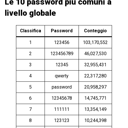
Le 10 password più comuni a
livello globale
Classifica
Password
Conteggio
1
123456
103,170,552
2
123456789
46,027,530
3
12345
32,955,431
4
qwerty
22,317,280
5
password
20,958,297
6
12345678
14,745,771
7
111111
13,354,149
8
123123
10,244,398