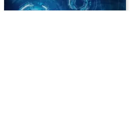
Che cos’è la ‘splinternet’?
Crittografia: a cosa servono i numeri casuali?