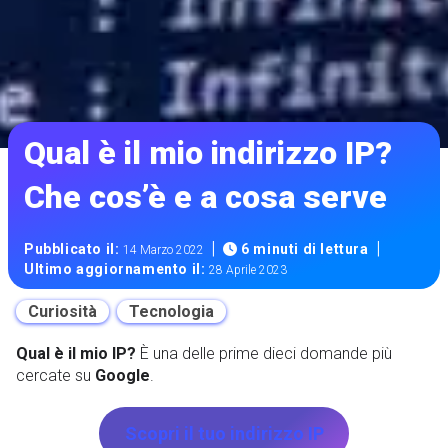
Qual è il mio indirizzo IP?
Che cos’è e a cosa serve
|
|
Pubblicato il:
6 minuti di lettura
14 Marzo 2022
Ultimo aggiornamento il:
28 Aprile 2023
Curiosità
Tecnologia
Qual è il mio IP?
È una delle prime dieci domande più
cercate su
Google
.
Scopri il tuo indirizzo IP