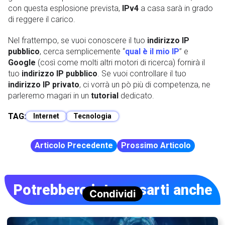
con questa esplosione prevista,
IPv4
a casa sarà in grado
di reggere il carico.
Nel frattempo, se vuoi conoscere il tuo
indirizzo IP
pubblico
, cerca semplicemente “
qual è il mio IP
” e
Google
(così come molti altri motori di ricerca) fornirà il
tuo
indirizzo IP pubblico
. Se vuoi controllare il tuo
indirizzo IP privato
, ci vorrà un pò più di competenza, ne
parleremo magari in un
tutorial
dedicato.
TAG:
Internet
Tecnologia
Articolo Precedente
Prossimo Articolo
Potrebbero interessarti anche
Condividi