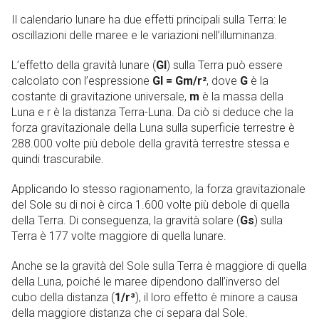
Il calendario lunare ha due effetti principali sulla Terra: le
oscillazioni delle maree e le variazioni nell’illuminanza.
L’effetto della gravità lunare (
Gl
) sulla Terra può essere
calcolato con l’espressione
Gl = Gm/r²
, dove
G
è la
costante di gravitazione universale,
m
è la massa della
Luna e r è la distanza Terra-Luna. Da ciò si deduce che la
forza gravitazionale della Luna sulla superficie terrestre è
288.000 volte più debole della gravità terrestre stessa e
quindi trascurabile.
Applicando lo stesso ragionamento, la forza gravitazionale
del Sole su di noi è circa 1.600 volte più debole di quella
della Terra. Di conseguenza, la gravità solare (
Gs
) sulla
Terra è 177 volte maggiore di quella lunare.
Anche se la gravità del Sole sulla Terra è maggiore di quella
della Luna, poiché le maree dipendono dall’inverso del
cubo della distanza (
1/r³
), il loro effetto è minore a causa
della maggiore distanza che ci separa dal Sole.