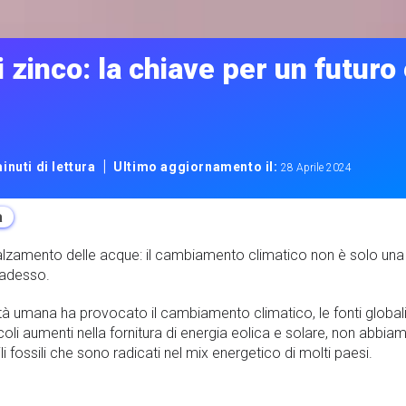
di zinco: la chiave per un futur
|
inuti di lettura
Ultimo aggiornamento il:
28 Aprile 2024
a
nnalzamento delle acque: il cambiamento climatico non è solo una 
 adesso.
ità umana ha provocato il cambiamento climatico, le fonti globali 
ccoli aumenti nella fornitura di energia eolica e solare, non abbi
i fossili che sono radicati nel mix energetico di molti paesi.