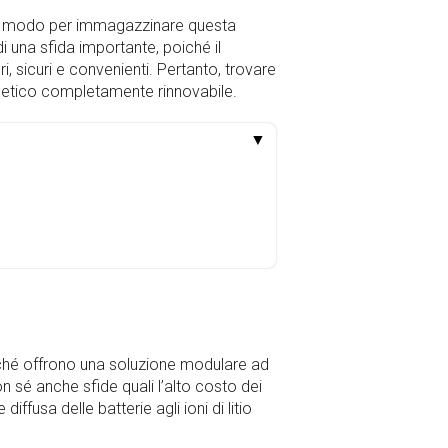
i un modo per immagazzinare questa
di una sfida importante, poiché il
i, sicuri e convenienti. Pertanto, trovare
ergetico completamente rinnovabile.
▼
 poiché offrono una soluzione modulare ad
con sé anche sfide quali l’alto costo dei
iffusa delle batterie agli ioni di litio