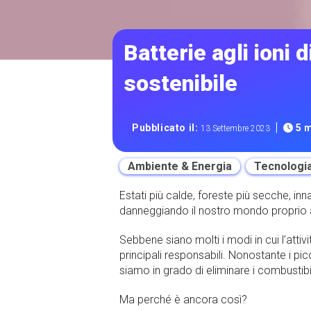
Batterie agli ioni 
sostenibile
|
Pubblicato il:
5 m
13 Settembre 2023
Ambiente & Energia
Tecnologi
Estati più calde, foreste più secche, i
danneggiando il nostro mondo proprio
Sebbene siano molti i modi in cui l’attiv
principali responsabili. Nonostante i pi
siamo in grado di eliminare i combustibil
Ma perché è ancora così?