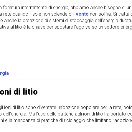
una fornitura intermittente di energia, abbiamo anche bisogno d
 rete quando il sole non splende o il
vento
non soffia. Si tratta 
e anche la creazione di sistemi di stoccaggio dell’energia duratur
ativa al litio è la chiave per spostare l’ago verso un settore en
ergia
oni di litio
 agli ioni di litio sono diventate un’opzione popolare per la rete,
dell’energia. Ma l’uso delle batterie agli ioni di litio ha portato 
oni e la mancanza di pratiche di riciclaggio che limitano l’adozione d