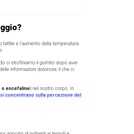
aggio?
o tattile e l’aumento della temperatura
e.
do ci strofiniamo il gomito dopo aver
lle informazioni dolorose, il che ci
 o encefaline
) nel nostro corpo. In
 si concentrano sulla percezione del
r apporto di nutrienti ai tessuti e