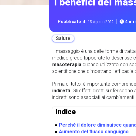
I benefici del mas
|
Pubblicato il:
4 min
15 Agosto 2022
Salute
Il massaggio è una delle forme di tratt
medico greco Ippocrate lo descrisse c
masoterapia
quando utilizzato con sc
scientifiche che dimostrano l’efficaci
Prima di tutto, è importante comprender
indiretti.
Gli effetti diretti si riferisc
indiretti sono associati ai cambiamenti
Indice
●
Perché il dolore diminuisce qua
●
Aumento del flusso sanguigno