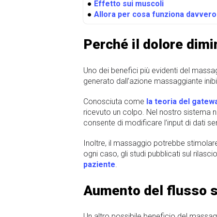
●
Effetto sui muscoli
●
Allora per cosa funziona davvero
Perché il dolore dim
Uno dei benefici più evidenti del massag
generato dall’azione massaggiante inibis
Conosciuta come
la teoria del gatew
ricevuto un colpo. Nel nostro sistema n
consente di modificare l’input di dati sen
Inoltre, il massaggio potrebbe stimolar
ogni caso, gli studi pubblicati sul rilas
paziente
.
Aumento del flusso 
Un altro possibile beneficio del massagg