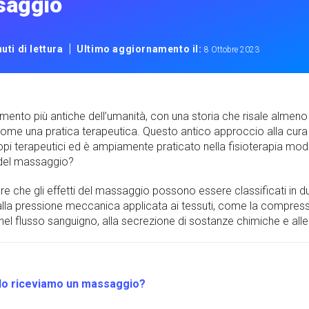
saggio
|
uti di lettura
Ultimo aggiornamento il:
8 Ottobre 2023
amento più antiche dell’umanità, con una storia che risale almeno
ome una pratica terapeutica. Questo antico approccio alla cur
opi terapeutici ed è ampiamente praticato nella fisioterapia mod
a del massaggio?
e che gli effetti del massaggio possono essere classificati in d
ono alla pressione meccanica applicata ai tessuti, come la compress
 nel flusso sanguigno, alla secrezione di sostanze chimiche e all
ndo riceviamo un massaggio?