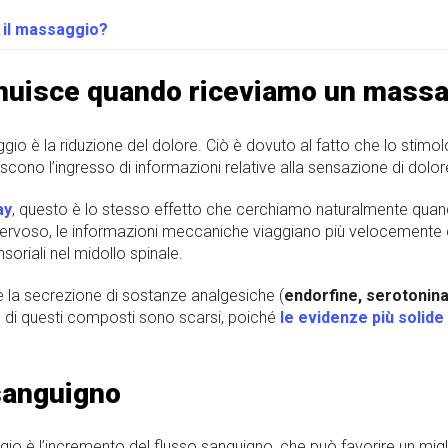
 il massaggio?
inuisce quando riceviamo un mass
gio è la riduzione del dolore. Ciò è dovuto al fatto che lo stimol
cono l’ingresso di informazioni relative alla sensazione di dolor
ay
, questo è lo stesso effetto che cerchiamo naturalmente quan
ervoso, le informazioni meccaniche viaggiano più velocemente de
soriali nel midollo spinale.
e la secrezione di sostanze analgesiche (
endorfine, serotonina
cio di questi composti sono scarsi, poiché
le evidenze più solide
sanguigno
io è l’incremento del flusso sanguigno, che può favorire un miglio