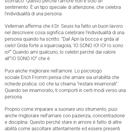
stomaco. Questo perché l’amore non è solo un
sentimento. È un tipo speciale di attenzione, che celebra
l’individualità di una persona.
Velleman afferma che il Dr. Seuss ha fatto un buon lavoro
nel descrivere cosa significa celebrare l’individualità di una
persona quando ha scritto: “Dai! Apri la bocca e grida al
cielo! Grida forte a squarciagola, ‘IO SONO IO! IO! Io sono
io!'” Quando ami qualcuno, lo celebri perché dai valore
all'”IO SONO IO” che è.
Puoi anche migliorare nell’amore. Lo psicologo
sociale Erich Fromm pensa che amare sia un’abilità che
richiede pratica: ciò che lui chiama “restare innamorati”.
Quando sei innamorato, ti comporti in certi modi verso una
persona.
Proprio come imparare a suonare uno strumento, puoi
anche migliorare nell’amare con pazienza, concentrazione
e disciplina. Questo perché stare in amore è fatto di altre
abilità come ascoltare attentamente ed essere presenti.