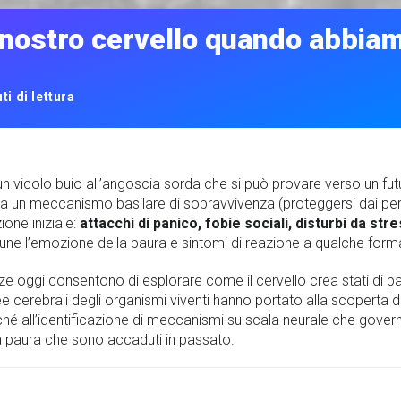
nostro cervello quando abbia
ti di lettura
 un vicolo buio all’angoscia sorda che si può provare verso un fu
da un meccanismo basilare di sopravvivenza (proteggersi dai perico
one iniziale:
attacchi di panico, fobie sociali, disturbi da st
omune l’emozione della paura e sintomi di reazione a qualche form
ze oggi consentono di esplorare come il cervello crea stati di p
e cerebrali degli organismi viventi hanno portato alla scoperta d
nché all’identificazione di meccanismi su scala neurale che gover
lla paura che sono accaduti in passato.