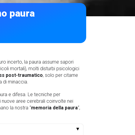
mo paura
turo incerto, la paura assume sapori
li mortali), molti disturbi psicologici
ress post-traumatico
, solo per citarne
a di minaccia.
aura e difesa. Le tecniche per
i nuove aree cerebrali coinvolte nei
nano la nostra “
memoria della paura
“,
▼