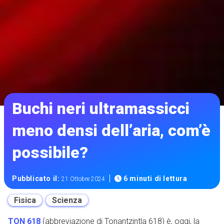
Buchi neri ultramassicci
meno densi dell’aria, com’è
possibile?
|
Pubblicato il:
6 minuti di lettura
21 Ottobre 2024
Fisica
Scienza
TON 618
(abbreviazione di Tonantzintla 618) è, oggi, la