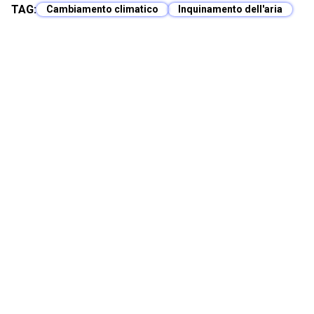
TAG:
Cambiamento climatico
Inquinamento dell'aria
Articolo Precedente
Prossimo Articolo
Potrebbero interessarti anche
Perché c’è il riscaldamento globale?