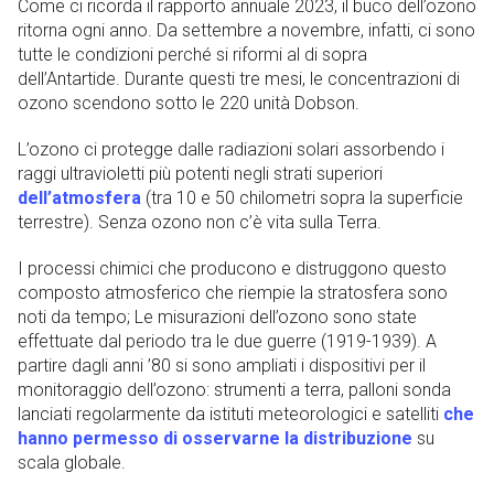
Come ci ricorda il rapporto annuale 2023, il buco dell’ozono
ritorna ogni anno. Da settembre a novembre, infatti, ci sono
tutte le condizioni perché si riformi al di sopra
dell’Antartide. Durante questi tre mesi, le concentrazioni di
ozono scendono sotto le 220 unità Dobson.
L’ozono ci protegge dalle radiazioni solari assorbendo i
raggi ultravioletti più potenti negli strati superiori
dell’atmosfera
(tra 10 e 50 chilometri sopra la superficie
terrestre). Senza ozono non c’è vita sulla Terra.
I processi chimici che producono e distruggono questo
composto atmosferico che riempie la stratosfera sono
noti da tempo; Le misurazioni dell’ozono sono state
effettuate dal periodo tra le due guerre (1919-1939). A
partire dagli anni ’80 si sono ampliati i dispositivi per il
monitoraggio dell’ozono: strumenti a terra, palloni sonda
lanciati regolarmente da istituti meteorologici e satelliti
che
hanno permesso di osservarne la distribuzione
su
scala globale.