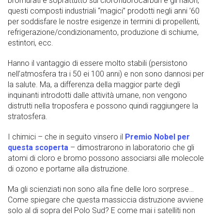
bromurati e soprattutto sui clorofluorocarburi e gli halon,
questi composti industriali “magici” prodotti negli anni ’60
per soddisfare le nostre esigenze in termini di propellenti,
refrigerazione/condizionamento, produzione di schiume,
estintori, ecc.
Hanno il vantaggio di essere molto stabili (persistono
nell’atmosfera tra i 50 ei 100 anni) e non sono dannosi per
la salute. Ma, a differenza della maggior parte degli
inquinanti introdotti dalle attività umane, non vengono
distrutti nella troposfera e possono quindi raggiungere la
stratosfera.
I chimici – che in seguito vinsero il
Premio Nobel per
questa scoperta
– dimostrarono in laboratorio che gli
atomi di cloro e bromo possono associarsi alle molecole
di ozono e portarne alla distruzione.
Ma gli scienziati non sono alla fine delle loro sorprese…
Come spiegare che questa massiccia distruzione avviene
solo al di sopra del Polo Sud? E come mai i satelliti non