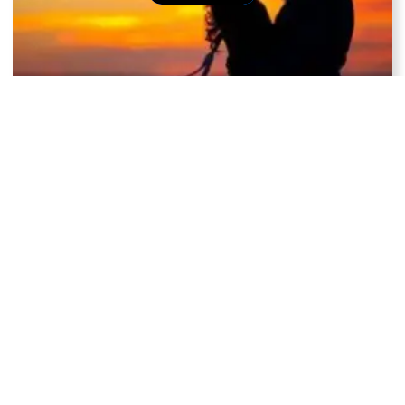
L’aroma dell’amore: sessualità, immunità e meticciato
Ecco come gli alimenti ultra-processati possono
influenzare il funzionamento del sistema immunitario