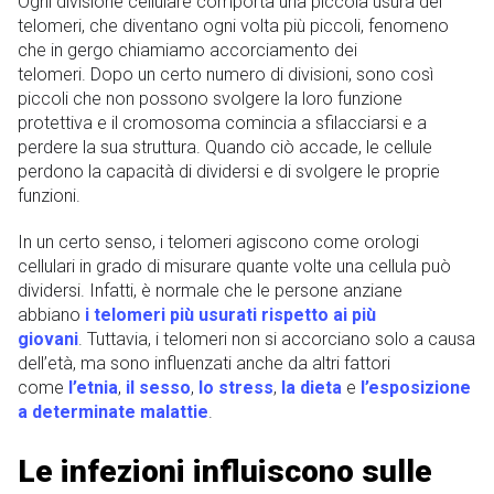
Ogni divisione cellulare comporta una piccola usura dei
telomeri, che diventano ogni volta più piccoli, fenomeno
che in gergo chiamiamo accorciamento dei
telomeri. Dopo un certo numero di divisioni, sono così
piccoli che non possono svolgere la loro funzione
protettiva e il cromosoma comincia a sfilacciarsi e a
perdere la sua struttura. Quando ciò accade, le cellule
perdono la capacità di dividersi e di svolgere le proprie
funzioni.
In un certo senso, i telomeri agiscono come orologi
cellulari in grado di misurare quante volte una cellula può
dividersi. Infatti, è normale che le persone anziane
abbiano
i telomeri più usurati rispetto ai più
giovani
. Tuttavia, i telomeri non si accorciano solo a causa
dell’età, ma sono influenzati anche da altri fattori
come
l’etnia
,
il sesso
,
lo stress
,
la dieta
e
l’esposizione
a determinate malattie
.
Le infezioni influiscono sulle